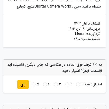
همراه باشید منبع : Digital Camera World
منبع: کجارو
انتشار:
8 آبان 1403
بروزرسانی:
8 آبان 1403
گردآورنده:
liten.ir
شناسه مطلب: 2400
به "60 ترفند فوق العاده در عکاسی که جای دیگری نشنیده اید
(قسمت نهم)" امتیاز دهید
امتیاز دهید:
1
2
3
4
5
رای