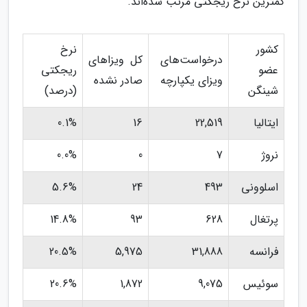
کمترین نرخ ریجکتی مرتب شده‌اند.
کشور
نرخ
درخواست‌های
کل ویزاهای
عضو
ریجکتی
ویزای یکپارچه
صادر نشده
شینگن
(درصد)
ایتالیا
22,519
16
0.1%
نروژ
7
0
0.0%
اسلوونی
493
24
5.6%
پرتغال
628
93
14.8%
فرانسه
31,888
5,975
20.5%
سوئیس
9,075
1,872
20.6%