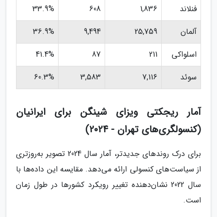
فنلاند
1,836
608
33.9%
آلمان
25,759
9,494
36.9%
اسلواکی
211
87
41.4%
سوئد
7,116
3,583
60.3%
آمار ریجکتی ویزای شینگن برای ایرانیان
(کنسولگری‌های تهران - 2024)
برای درک روندهای جدیدتر، آمار سال 2024 تصویر به‌روزتری
از سیاست‌های کنسولی ارائه می‌دهد. مقایسه این داده‌ها با
سال 2022 نشان‌دهنده تغییر رویکرد کشورها در طول زمان
است.