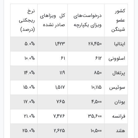
کشور
نرخ
درخواست‌های
کل ویزاهای
عضو
ریجکتی
ویزای یکپارچه
صادر نشده
شینگن
(درصد)
ایتالیا
28,450
1,423
5.0%
اسلوونی
612
61
10.0%
پرتغال
850
119
14.0%
سوئیس
10,115
1,517
15.0%
یونان
4,500
765
17.0%
فرانسه
35,600
7,476
21.0%
هلند
10,500
2,625
25.0%