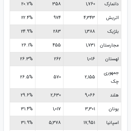
دانمارک
1,760
358
20.7%
اتریش
4,343
974
22.4%
بلژیک
1,388
283
24.9%
مجارستان
1,731
455
26.1%
لهستان
1,016
262
26.3%
جمهوری
26.5%
570
2,155
چک
هلند
9,066
2,630
29.6%
یونان
3,301
1,017
31.4%
اسپانیا
17,951
5,378
31.9%