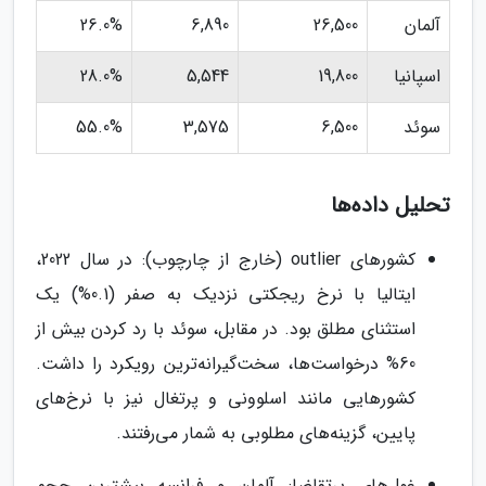
آلمان
26,500
6,890
26.0%
اسپانیا
19,800
5,544
28.0%
سوئد
6,500
3,575
55.0%
تحلیل داده‌ها
کشورهای outlier (خارج از چارچوب): در سال 2022،
ایتالیا با نرخ ریجکتی نزدیک به صفر (0.1%) یک
استثنای مطلق بود. در مقابل، سوئد با رد کردن بیش از
60% درخواست‌ها، سخت‌گیرانه‌ترین رویکرد را داشت.
کشورهایی مانند اسلوونی و پرتغال نیز با نرخ‌های
پایین، گزینه‌های مطلوبی به شمار می‌رفتند.
غول‌های پرتقاضا: آلمان و فرانسه بیشترین حجم