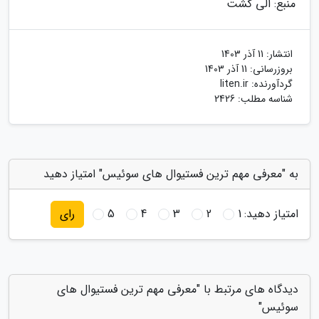
منبع: الی گشت
انتشار:
11 آذر 1403
بروزرسانی:
11 آذر 1403
گردآورنده:
liten.ir
شناسه مطلب: 2426
به "معرفی مهم ترین فستیوال های سوئیس" امتیاز دهید
امتیاز دهید:
1
2
3
4
5
رای
دیدگاه های مرتبط با "معرفی مهم ترین فستیوال های
سوئیس"