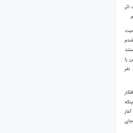
اثر
.
حبت
شدم
تند
ن را
 نفر
کار
نکه
غاز
جای