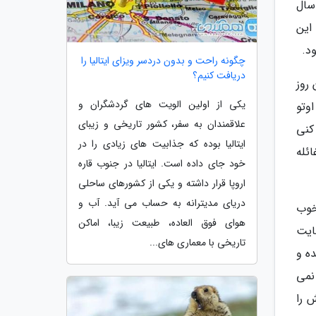
سال
این
د.
چگونه راحت و بدون دردسر ویزای ایتالیا را
دریافت کنیم؟
روز
یکی از اولین الویت های گردشگران و
وتو
علاقمندان به سفر، کشور تاریخی و زیبای
کنی
ایتالیا بوده که جذابیت های زیادی را در
ئله
خود جای داده است. ایتالیا در جنوب قاره
اروپا قرار داشته و یکی از کشورهای ساحلی
دریای مدیترانه به حساب می آید. آب و
خوب
هوای فوق العاده، طبیعت زیبا، اماکن
ایت
تاریخی با معماری های...
ه و
نمی
 را