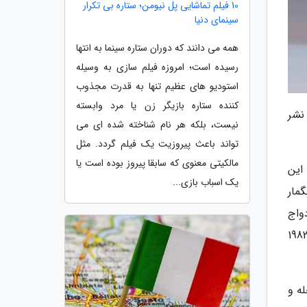
10 فیلم تماشایی پل نیومن؛ ستاره بی تکرار
سینمای دنیا
همه می دانند که دوران ستاره سینما به انتها
رسیده است؛ امروزه فیلم سازی به وسیله
استودیو های عظیم تنها به قدرت مجذوب
کننده ستاره بازیگر زن یا مرد وابسته
نشر
نیست، بلکه هر نام شناخته شده ای می
تواند باعث پیروزیت یک فیلم گردد. مثل
مالکیتی معنوی که سابقا پیروز بوده است یا
این
یک اسباب بازی...
گمار
واج
(از جمله فرار دراماتیک و بحث برانگیز او با روبرتو روسلینی)، و در سال های انتهایی، نبرد او با سرطان. او در سال 1982
ه و