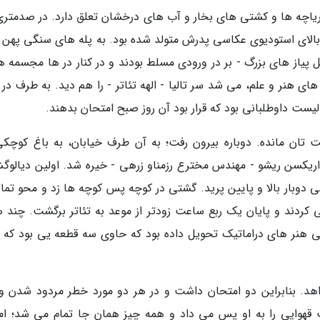
اچه ها و کشتی های بخار و آب های درخشان تعلق دارد. در صدمتری
قه بالای استودیوی عکاسی پدرش متولد شده بود. به پله های سنگی پهن 
ل پیاز های بزرگ - بر در ورودی مسلط بودند و در کنار در ها مجسمه ه
 هنر و علم، می شد سر تالیا - الهه تئاتر - را هم دید. به طرف در د
یست داوطلبانی بود که قرار بود آن روز صبح امتحان بدهند.
 تان مانده. دوباره بیرون رفت؛ به آن طرف خیابان، به باغ کوچکی
ریکسن ریشو - مهندس مخترع رزمناو زرهی - خیره شد. اولین دیالوگش
یکی دوبار بالا و پایین پرید. گشتی در کوچه پس کوچه ها زد و محو تم
کردند و پایان یک ربع ساعت زودتر از موعد به تئاتر برگشت. چند ه
ی هنر های دراماتیک تحویل داده بود که حاوی سه قطعه یی بود که ب
خواهد. بنابراین دو امتحان داشت و در هر دو مورد خطر مردود شدن و
هوایی را به او پس می داد و همه چیز همان جا تمام می شد؛ اما