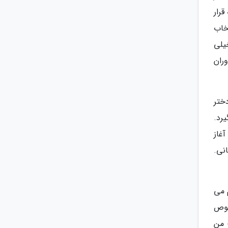
رار
تخاب
یلی
ران
ختر
رد.
غاز
نی.
 می
صوص
 من