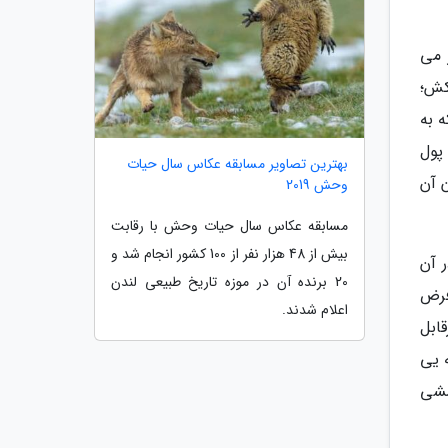
 می
کش؛
 به
پول
بهترین تصاویر مسابقه عکاس سال حیات
 آن
وحش 2019
مسابقه عکاس سال حیات وحش با رقابت
بیش از 48 هزار نفر از 100 کشور انجام شد و
 آن
20 برنده آن در موزه تاریخ طبیعی لندن
فرض
اعلام شدند.
ابل
 یی
وششی