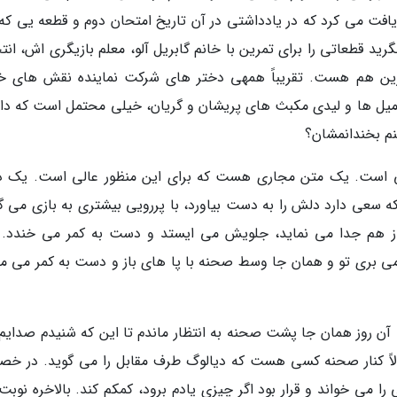
ت می کرد که در یادداشتی در آن تاریخ امتحان دوم و قطعه یی که ق
گرید قطعاتی را برای تمرین با خانم گابریل آلو، معلم بازیگری اش، ان
مهمترین هم هست. تقریباً همهی دختر های شرکت نماینده نقش های خ
 کامیل ها و لیدی مکبث های پریشان و گریان، خیلی محتمل است که داو
نم بخندانمشان؟
 خوبی است. یک متن مجاری هست که برای این منظور عالی است. یک د
سعی دارد دلش را به دست بیاورد، با پررویی بیشتری به بازی می گی
از هم جدا می نماید، جلویش می ایستد و دست به کمر می خندد. آ
بری تو و همان جا وسط صحنه با پا های باز و دست به کمر می ما
 آن روز همان جا پشت صحنه به انتظار ماندم تا این که شنیدم صدایم
لاً کنار صحنه کسی هست که دیالوگ طرف مقابل را می گوید. در خ
 می خواند و قرار بود اگر چیزی یادم برود، کمکم کند. بالاخره نوبت