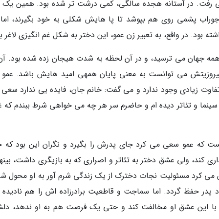
 می رفت. در آستانه هجده سالگی، کمی درشت تر شده بود. همین یک 
وراب پشمی روی هم بپوشد تا پا هایش شکلی به خود بگیرند، اما 
ته بود. در واقع، به تعبیر زن عمو، این دختر به شکل غم انگیزی لاغر بو
مه جهان می ترسید، و در آن لحظه به شدت هیجان زده شده بود. آن 
روزیتش می توانست به معنی پایان همهی امید هایش باشد. عمو ا
تفاوت زیادی وجود ندارد و می گفت: خانم جان، فایده یی ندارد سعی 
سینما و تئاتر دیده ام و حاضرم سر هر چه می خواهی شرط ببندم که غا
ست که عمو سعی می کرد جای پدرش را بگیرد و نگران این بود که 
ی کند، ولی عشق دختر به تئاتر و اصراری که به بازیگری داشت، بینه
 می کرد مسئولیت نجات دخترک از یک زندگی شرم آور به او محول شد
 پدر حفظ گردد. اما سماجت و قاطعیت برادرزاده اش را هم نادیده 
با این عشق او مخالفت کند و حتی یک فرصت هم به او ندهد، دلش