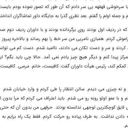
سرخوشی قهقهه یی سر دادم که آن طور که تصور نموده بودم بایست 
جمله اولم را گفتم. بعد نظری گذرا به جایگاه داور تماشاگران انداختم
ه در ردیف اول بودند روی برگردانده بودند و با داوران ردیف دوم ص
اموش کردم. همبازی نامریی من سر خط را بهم رساند و بالاخره پیروز 
ی کردند و سر و دست تکان می دادند، ناامید شدم. دست کم می توانس
تمرکز پیدا کنم و دیگر هیچ چیز یادم نمی آمد. حالا چی باید بگم؟ ای
تواند کمکم کند، رئیس هیأت داوران گفت: کافیست، خانم. مرسی. کافیست.
نه چیزی می دیدم. سالن انتظار را طی کردم و وارد خیابان شدم. اف
و با عمو اوتو روبه رو می شدم. باید اعتراف می کردم که مرا بدون ای
تى لایق کوچکترین توجهی ندانسته بودند. حرفهی من بدون آن که حتی آ
ه دادن نداشت. به طرف پیاده رو حرکت کردم. فقط یک راه برایم به 
م.