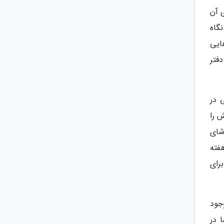
 آن
نگاه
ایی
فتر
 در
 را
اشای
فته
رای
جود
 در