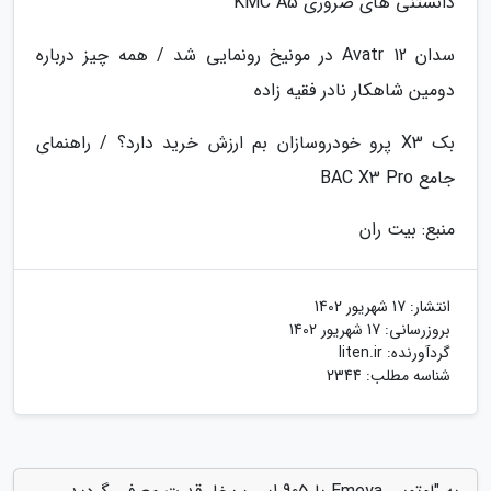
دانستنی های ضروری KMC A5
سدان Avatr 12 در مونیخ رونمایی شد / همه چیز درباره
دومین شاهکار نادر فقیه زاده
بک X3 پرو خودروسازان بم ارزش خرید دارد؟ / راهنمای
جامع BAC X3 Pro
منبع: بیت ران
انتشار:
17 شهریور 1402
بروزرسانی:
17 شهریور 1402
گردآورنده:
liten.ir
شناسه مطلب: 2344