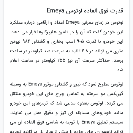
قدرت فوق العاده لوتوس Emeya
لوتوس در زمان معرفی Emeya اعداد و ارقامی درباره عملکرد
این خودرو گفت که آن را در قلمرو هایپرکارها قرار می دهد.
این خودرو با قدرت 905 اسب بخاری و گشتاور 984 نیوتن
متری می تواند در 2.8 ثانیه به سرعت صد کیلومتر در ساعت
برسد. حداکثر سرعت آن نیز 255 کیلومتر در ساعت اعلام
شد.
لوتوس مطرح نمود که نیرو و گشتاور موتور Emeya به وسیله
گیربکس دو سرعته به تمامی چرخ های این خودرو منتقل
می گردد. لوتوس بعلاوه مدعی شد که ترمزهای این خودرو
مانند خودروهای مسابقه ای تیز و دقیق عمل می نمایند.
سیستم تعلیق Emeya با توجه به شاسی فوق العاده آن می
تواند ناهمواری های جاده را بیش از هزار بار در ثانیه تجزیه