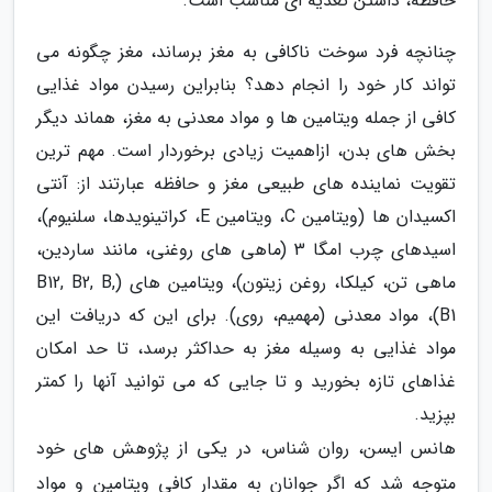
حافظه، داشتن تغذیه ای مناسب است.
چنانچه فرد سوخت ناکافی به مغز برساند، مغز چگونه می
تواند کار خود را انجام دهد؟ بنابراین رسیدن مواد غذایی
کافی از جمله ویتامین ها و مواد معدنی به مغز، هماند دیگر
بخش های بدن، ازاهمیت زیادی برخوردار است. مهم ترین
تقویت نماینده های طبیعی مغز و حافظه عبارتند از: آنتی
اکسیدان ها (ویتامین C، ویتامین E، کراتینویدها، سلنیوم)،
اسیدهای چرب امگا 3 (ماهی های روغنی، مانند ساردین،
ماهی تن، کیلکا، روغن زیتون)، ویتامین های (B12, B2, B,
B1)، مواد معدنی (مهمیم، روی). برای این که دریافت این
مواد غذایی به وسیله مغز به حداکثر برسد، تا حد امکان
غذاهای تازه بخورید و تا جایی که می توانید آنها را کمتر
بپزید.
هانس ایسن، روان شناس، در یکی از پژوهش های خود
متوجه شد که اگر جوانان به مقدار کافی ویتامین و مواد