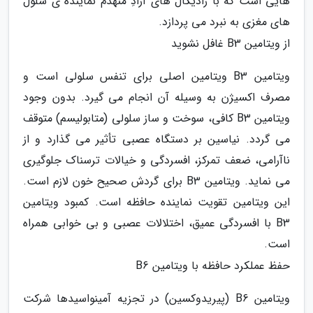
هایی است که با رادیکال های آزادِ منهدم نماینده ی سلول
های مغزی به نبرد می پردازد.
از ویتامین B3 غافل نشوید
ویتامین B3 ویتامین اصلی برای تنفس سلولی است و
مصرف اکسیژن به وسیله آن انجام می گیرد. بدون وجود
ویتامین B3 کافی، سوخت و ساز سلولی (متابولیسم) متوقف
می گردد. نیاسین بر دستگاه عصبی تأثیر می گذارد و از
ناآرامی، ضعف تمرکز، افسردگی و خیالات ترسناک جلوگیری
می نماید. ویتامین B3 برای گردش صحیح خون لازم است.
این ویتامین تقویت نماینده حافظه است. کمبود ویتامین
B3 با افسردگی عمیق، اختلالات عصبی و بی خوابی همراه
است.
حفظ عملکرد حافظه با ویتامین B6
ویتامین B6 (پیریدوکسین) در تجزیه آمینواسیدها شرکت