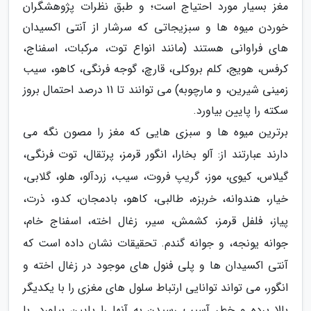
مغز بسیار مورد احتیاج است؛ و طبق نظرات پژوهشگران
خوردن میوه ها و سبزیجاتی که سرشار از آنتی اکسیدان
های فراوانی هستند (مانند انواع توت، مرکبات، اسفناج،
کرفس، هویج، کلم بروکلی، قارچ، گوجه فرنگی، کاهو، سیب
زمینی شیرین، و مارچوبه) می توانند تا 11 درصد احتمال بروز
سکته را پایین بیاورد.
برترین میوه ها و سبزی هایی که مغز را مصون نگه می
دارند عبارتند از: آلو بخارا، انگور قرمز، پرتقال، توت فرنگی،
گیلاس، کیوی، موز، گریپ فروت، سیب، زردآلو، هلو، گلابی،
خیار، هندوانه، خربزه، طالبی، کاهو، بادمجان، کدو، ذرت،
پیاز، فلفل قرمز، کشمش، سیر، زغال اخته، اسفناج خام،
جوانه یونجه، و جوانه گندم. تحقیقات نشان داده است که
آنتی اکسیدان ها و پلی فنول های موجود در زغال اخته و
انگور، می تواند توانایی ارتباط سلول های مغزی را با یکدیگر
بالا برده و خطر آسیب رسیدن به آنها را پایین بیاورد. با