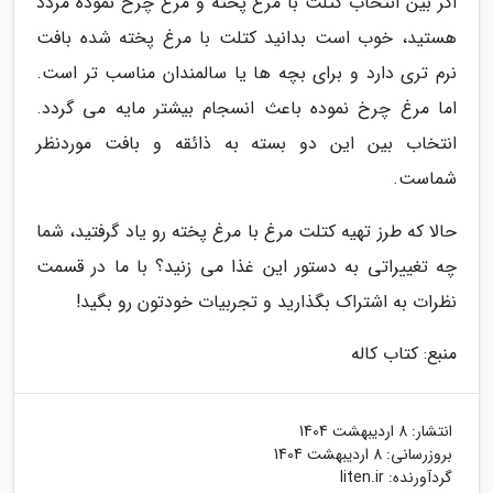
اگر بین انتخاب کتلت با مرغ پخته و مرغ چرخ نموده مردد
هستید، خوب است بدانید کتلت با مرغ پخته شده بافت
نرم تری دارد و برای بچه ها یا سالمندان مناسب تر است.
اما مرغ چرخ نموده باعث انسجام بیشتر مایه می گردد.
انتخاب بین این دو بسته به ذائقه و بافت موردنظر
شماست.
حالا که طرز تهیه کتلت مرغ با مرغ پخته رو یاد گرفتید، شما
چه تغییراتی به دستور این غذا می زنید؟ با ما در قسمت
نظرات به اشتراک بگذارید و تجربیات خودتون رو بگید!
منبع: کتاب کاله
انتشار:
8 اردیبهشت 1404
بروزرسانی:
8 اردیبهشت 1404
گردآورنده:
liten.ir